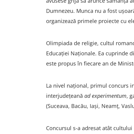
avusese grijă să arunce sămânța at
Dumnezeu. Munca nu a fost ușoară, 
organizează primele proiecte cu ele
Olimpiada de religie, cultul roman
Educației Naționale. Ea cuprinde di
este propus în fiecare an de Minist
La nivel național, primul concurs i
interjudețeană
ad experimentum
, g
(Suceava, Bacău, Iași, Neamț, Vaslu
Concursul s-a adresat atât cultului 