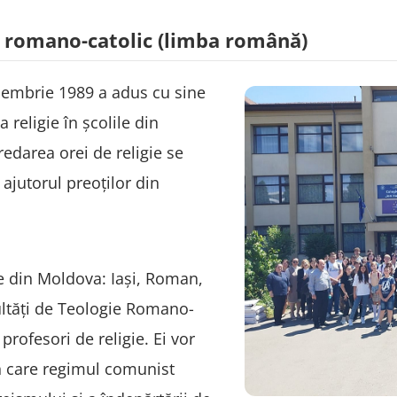
t romano-catolic (limba română)
cembrie 1989 a adus cu sine
a religie în școlile din
redarea orei de religie se
ajutorul preoților din
ce din Moldova: Iași, Roman,
ultăți de Teologie Romano-
profesori de religie. Ei vor
n care regimul comunist