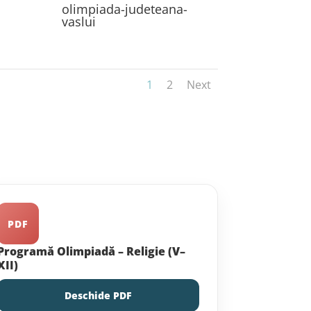
olimpiada-judeteana-
vaslui
1
2
Next
PDF
Programă Olimpiadă – Religie (V–
XII)
Deschide PDF