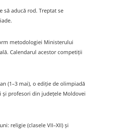
e să aducă rod. Treptat se
piade.
form metodologiei Ministerului
nală. Calendarul acestor competiții
an (1–3 mai), o ediție de olimpiadă
vi și profesori din județele Moldovei
: religie (clasele VII–XII) și