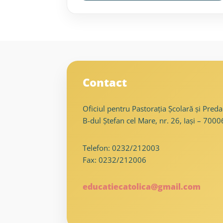
Contact
Oficiul pentru Pastorația Școlară și Predar
B-dul Ștefan cel Mare, nr. 26, Iași – 700
Telefon: 0232/212003
Fax: 0232/212006
educatiecatolica@gmail.com