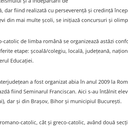
eismului și a îndepărtării de
dar fiind realizată cu perseverență și credință încep
vi din mai multe școli, se inițiază concursuri și olim
o-catolic de limba română se organizează astăzi con
ferite etape: școală/colegiu, locală, județeană, națio
erul Educației.
nterjudețean a fost organizat abia în anul 2009 la Rom
azdă fiind Seminarul Franciscan. Aici s-au întâlnit ele
i), dar și din Brașov, Bihor și municipiul București.
romano-catolic, cât și greco-catolic, având două secțiuni