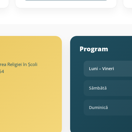
Program
ea Religiei în Școli
Luni – Vineri
064
Sâmbătă
Duminică