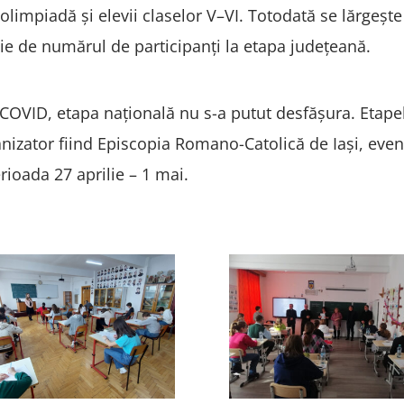
limpiadă și elevii claselor V–VI. Totodată se lărgește l
ție de numărul de participanți la etapa județeană.
COVID, etapa națională nu s-a putut desfășura. Etape
ganizator fiind Episcopia Romano-Catolică de Iași, even
erioada 27 aprilie – 1 mai.